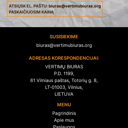
ATSIŲSK EL. PAŠTU:
biuras@vertimubiuras.org
PASKAIČIUOSIM KAINĄ
SUSISIEKIME
biuras@vertimubiuras.org
ADRESAS KORESPONDENCIJAI:
VERTIMŲ BIURAS
P.D. 1199,
61 Vilniaus paštas, Totorių g. 8,
LT-01003, Vilnius,
LIETUVA
MENU
Pagrindinis
Apie mus
Paslaugos