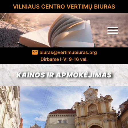
VILNIAUS CENTRO VERTIMŲ BIURAS
menu
email
biuras@vertimubiuras.org
Dirbame I-V: 9-16 val.
KAINOS IR APMOKĖJIMAS