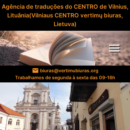
Agência de traduções do CENTRO de Vilnius,
Lituânia(Vilniaus CENTRO vertimų biuras,
Lietuva)
menu
email
biuras@vertimubiuras.org
Trabalhamos de segunda à sexta das 09-16h